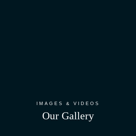
IMAGES & VIDEOS
Our Gallery