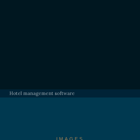
Hotel management software
IMAGES